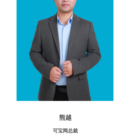
熊越
可宝网总裁